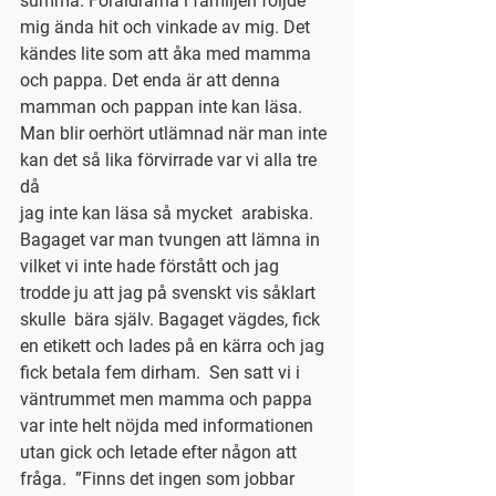
summa. Föräldrarna i familjen följde 
mig ända hit och vinkade av mig. Det 
kändes lite som att åka med mamma 
och pappa. Det enda är att denna 
mamman och pappan inte kan läsa. 
Man blir oerhört utlämnad när man inte 
kan det så lika förvirrade var vi alla tre 
då
jag inte kan läsa så mycket  arabiska. 
Bagaget var man tvungen att lämna in 
vilket vi inte hade förstått och jag 
trodde ju att jag på svenskt vis såklart 
skulle  bära själv. Bagaget vägdes, fick 
en etikett och lades på en kärra och jag 
fick betala fem dirham.  Sen satt vi i 
väntrummet men mamma och pappa 
var inte helt nöjda med informationen 
utan gick och letade efter någon att 
fråga.  ”Finns det ingen som jobbar 