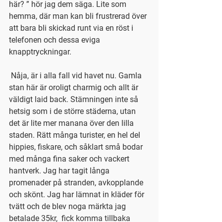
här? ” hör jag dem säga. Lite som 
hemma, där man kan bli frustrerad över 
att bara bli skickad runt via en röst i 
telefonen och dessa eviga 
knapptryckningar.
 Nåja, är i alla fall vid havet nu. Gamla 
stan här är oroligt charmig och allt är 
väldigt laid back. Stämningen inte så 
hetsig som i de större städerna, utan 
det är lite mer manana över den lilla 
staden. Rätt många turister, en hel del 
hippies, fiskare, och såklart små bodar 
med många fina saker och vackert 
hantverk. Jag har tagit långa 
promenader på stranden, avkopplande 
och skönt. Jag har lämnat in kläder för 
tvätt och de blev noga märkta jag 
betalade 35kr,  fick komma tillbaka 