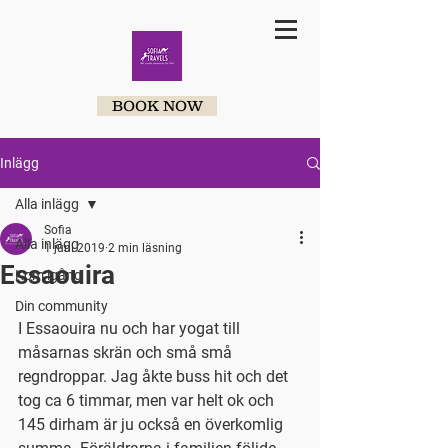
BOOK NOW
Inlägg
Alla inlägg
Sofia
Alla inlägg
1 juni 2019
2 min läsning
Essaouira
Kom igång
Din community
I Essaouira nu och har yogat till 
måsarnas skrän och små små 
regndroppar. Jag åkte buss hit och det 
tog ca 6 timmar, men var helt ok och 
145 dirham är ju också en överkomlig 