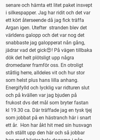
senare och hämta ett litet paket insvept 
i silkespapper. Jag har ridit och det var 
ett kört återseende då jag fick träffa 
Argan igen. Utefter  stranden blev det 
världens galopp och det var nog det 
snabbaste jag galopperat nån gång, 
jädrar vad det gick😍! På vägen tillbaka 
dök det helt plötsligt upp några 
dromedarer framför oss. En otroligt 
ståtlig herre, alldeles vit och hur stor 
som helst plus hans lilla anhang. 
Energifylld och lycklig var ridturen slut 
och på kvällen var jag bjuden på 
frukost dvs det mål som bryter fastan 
kl 19.30 ca. Där träffade jag en tysk tjej 
som jobbat på en hästranch här i snart 
ett år.  Hon har åkt hit med sin husvagn 
och ställt upp den här och så jobbar 