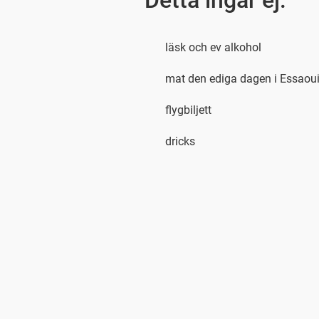
Detta ingår ej:
läsk och ev alkohol
mat den ediga dagen i Essaou
flygbiljett
dricks