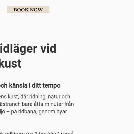
BOOK NOW
ridläger vid
kust
och känsla i ditt tempo
s kust, där ridning, natur och
hästranch bara åtta minuter från
iljö – på ridbana, genom byar
k ridlärare (ca 1 tim/dag) i små