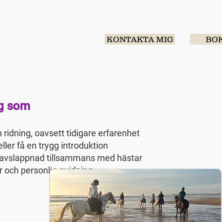
KONTAKTA MIG
BO
ig som
 ridning, oavsett tidigare erfarenhet
eller få en trygg introduktion
h avslappnad tillsammans med hästar
 och personlig guidning